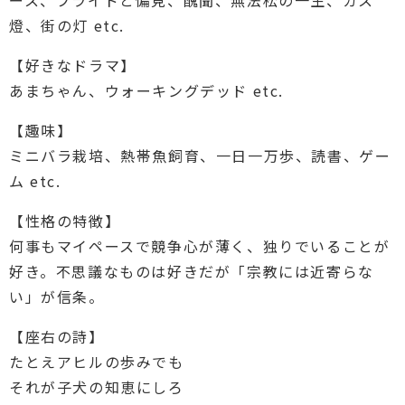
ース、プライドと偏見、醜聞、無法松の一生、ガス
燈、街の灯 etc.
【好きなドラマ】
あまちゃん、ウォーキングデッド etc.
【趣味】
ミニバラ栽培、熱帯魚飼育、一日一万歩、読書、ゲー
ム etc.
【性格の特徴】
何事もマイペースで競争心が薄く、独りでいることが
好き。不思議なものは好きだが「宗教には近寄らな
い」が信条。
【座右の詩】
たとえアヒルの歩みでも
それが子犬の知恵にしろ