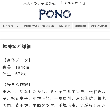
大人にも、手遊びを。『PONO(ポノ)』
トップページ
PONOがよく分かる記事
自己紹介
著作絵本
お問い合わせ
趣味など詳細
【身体データ】
身長：184cm
体重：67kg
【好きな作家】
東君平、やなせたかし、ミヒャエルエンデ、松谷みよ
子、松岡享子、小林正観、千葉康則、河合隼雄、養老
孟司、森田健、中崎タツヤ、手塚治虫、いがらしみき